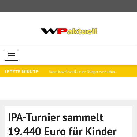
Mobil Menü
LETZTE MINUTE:
empfing den britischen
Saar: Israel wird seine Bürger weiterhin..
Tajani: Ch
Paris..
IPA-Turnier sammelt
19.440 Euro für Kinder