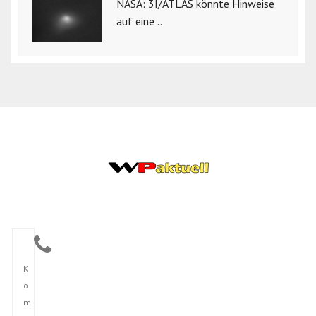
NASA: 3I/ATLAS könnte Hinweise
auf eine ..
K
o
m