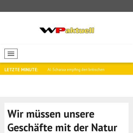
Mobil Menü
LETZTE MINUTE:
egen falschen Gerüchten ist
Al-Scharaa empfing den britischen
Saar: Israe
Nation..
Wir müssen unsere
Geschäfte mit der Natur