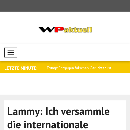
Mobil Menü
LETZTE MINUTE:
egen falschen Gerüchten ist
Al-Scharaa empfing den britischen
Saar: Israe
Nation..
Lammy: Ich versammle
die internationale