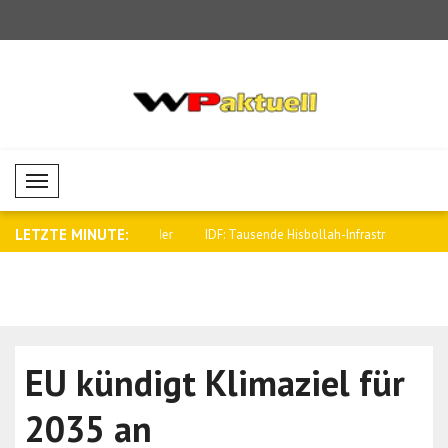
Mobil Menü
LETZTE MINUTE:
pricht den Familien der
IDF: Tausende Hisbollah-Infrastrukturen
Tajani trif
..
EU kündigt Klimaziel für
2035 an