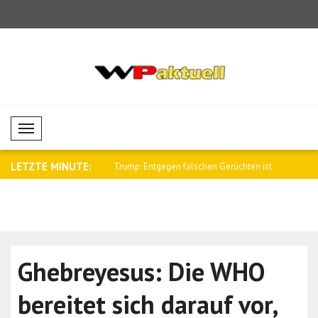
Mobil Menü
LETZTE MINUTE:
egen falschen Gerüchten ist
Al-Scharaa empfing den britischen
Saar: Israe
Nation..
Ghebreyesus: Die WHO
bereitet sich darauf vor,