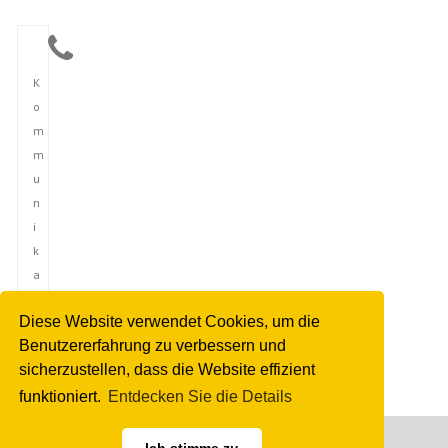
K
o
m
m
u
n
i
k
a
t
Diese Website verwendet Cookies, um die
i
Benutzererfahrung zu verbessern und
o
sicherzustellen, dass die Website effizient
n
funktioniert.
Entdecken Sie die Details