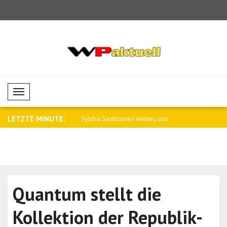
Mobil Menü
LETZTE MINUTE:
oldene Zeitalter der
Sybiha: Sanktionen wirken, und
Negative E
Konsequen..
Devisenmär
Quantum stellt die
Kollektion der Republik-