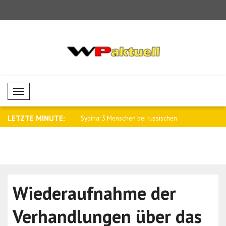
Mobil Menü
LETZTE MINUTE:
terstützung für
Sybiha: 3 Menschen bei russischen
Pezeshkian:
se..
Angrif..
ergeben..
Wiederaufnahme der
Verhandlungen über das