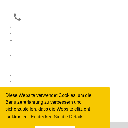
K
o
m
m
u
n
i
k
a
t
Diese Website verwendet Cookies, um die
i
Benutzererfahrung zu verbessern und
o
sicherzustellen, dass die Website effizient
n
funktioniert.
Entdecken Sie die Details